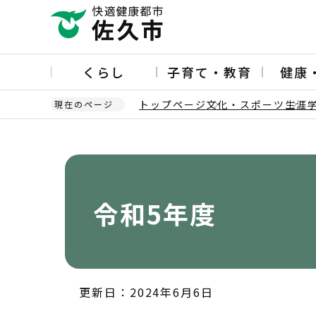
こ
の
ペ
ー
くらし
子育て・教育
健康
ジ
の
トップページ
文化・スポーツ
生涯
現在のページ
先
頭
本
で
文
す
こ
こ
か
令和5年度
ら
更新日：2024年6月6日