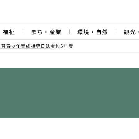
・福祉
まち・産業
環境・自然
観光
学習
青少年育成
補導日誌
令和5年度