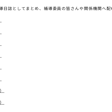
補導日誌としてまとめ、補導委員の皆さんや関係機関へ配
）
）
）
）
）
）
B）
B）