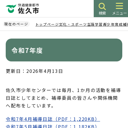
こ
の
検索
メニュー
ペ
ー
現在のページ
トップページ
文化・スポーツ
生涯学習
青少年育成
補
ジ
本
の
文
先
こ
令和7年度
頭
こ
で
か
す
ら
更新日：2026年4月13日
佐久市少年センターでは毎月、1か月の活動を補導
日誌としてまとめ、補導委員の皆さんや関係機関
へ配布をしています。
令和7年4月補導日誌（PDF：1,220KB）
令和7年5月補導日誌（PDF：1,182KB）