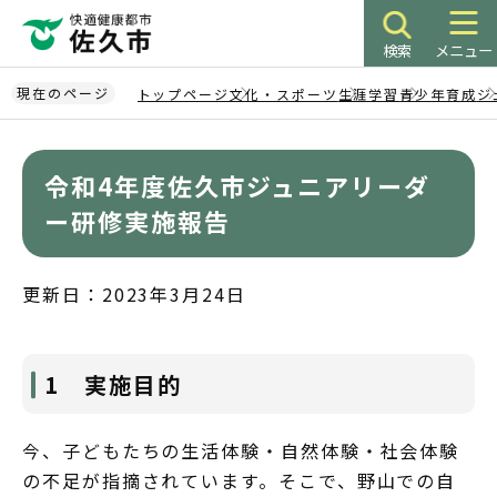
こ
の
検索
メニュー
ペ
ー
現在のページ
トップページ
文化・スポーツ
生涯学習
青少年育成
ジ
ジ
本
の
文
先
令和4年度佐久市ジュニアリーダ
こ
頭
こ
ー研修実施報告
で
か
す
ら
更新日：2023年3月24日
1 実施目的
今、子どもたちの生活体験・自然体験・社会体験
の不足が指摘されています。そこで、野山での自