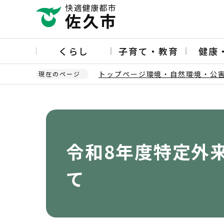
こ
の
ペ
ー
くらし
子育て・教育
健康
ジ
の
トップページ
環境・自然
環境・公
現在のページ
先
頭
本
で
文
す
こ
こ
か
令和8年度特定外
ら
て