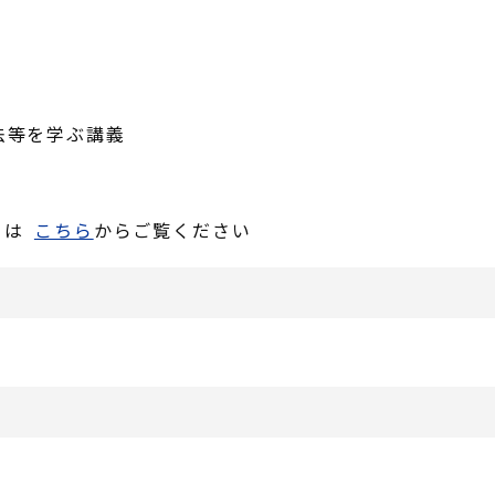
法等を学ぶ講義
）
は
こちら
からご覧ください
ら