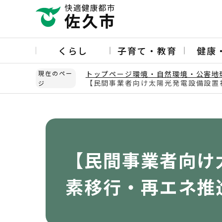
こ
の
ペ
ー
くらし
子育て・教育
健康
ジ
の
現在のペー
トップページ
環境・自然
環境・公害
地
先
【民間事業者向け太陽光発電設備設置
ジ
頭
本
で
文
す
こ
こ
か
【民間事業者向け
ら
素移行・再エネ推