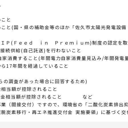
入
いこと
いこと(国・県の補助金等のほか「佐久市太陽光発電設備
ＦＩＰ(Ｆｅｅｄ ｉｎ Ｐｒｅｍｉｕｍ)制度の認定を
る接続供給(自己託送)を行わないこと
自家消費すること(年間電力自家消費量見込み/年間発電量
ら17年間を経過していること
らの調査があった場合に回答するため)
金相当額が控除されること
交付金相当額が控除されること など
事業（間接交付）ですので、環境省の「二酸化炭素排出
域脱炭素移行・再エネ推進交付金 実施要領」に基づく交