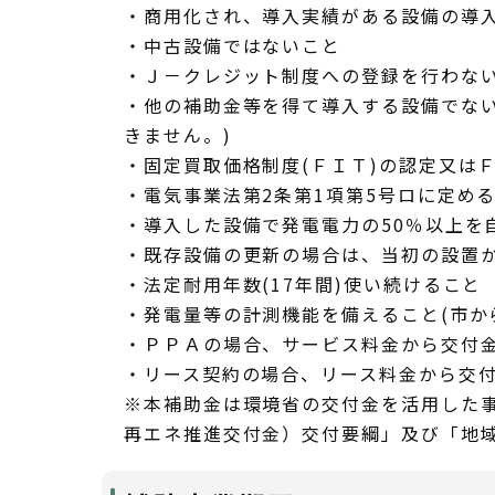
・商用化され、導入実績がある設備の導
・中古設備ではないこと
・Ｊ－クレジット制度への登録を行わな
・他の補助金等を得て導入する設備でな
きません。)
・固定買取価格制度(ＦＩＴ)の認定又は
・電気事業法第2条第1項第5号ロに定め
・導入した設備で発電電力の50％以上を
・既存設備の更新の場合は、当初の設置か
・法定耐用年数(17年間)使い続けること
・発電量等の計測機能を備えること(市か
・ＰＰＡの場合、サービス料金から交付
・リース契約の場合、リース料金から
※本補助金は環境省の交付金を活用した
再エネ推進交付金）交付要綱」及び「地