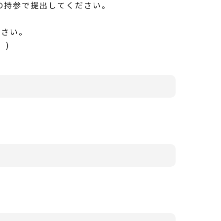
の持参で提出してください。
ださい。
。)
。