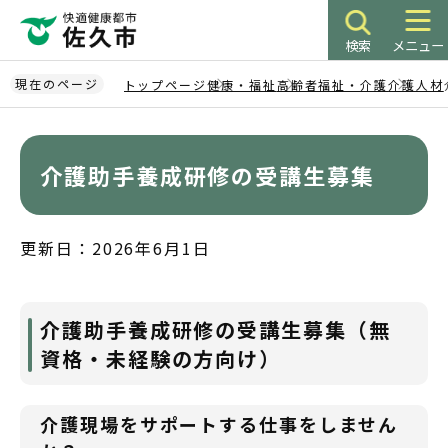
こ
の
検索
メニュー
ペ
ー
現在のページ
トップページ
健康・福祉
高齢者福祉・介護
介護人材
ジ
本
の
文
先
こ
介護助手養成研修の受講生募集
頭
こ
で
か
す
ら
更新日：2026年6月1日
介護助手養成研修の受講生募集（無
資格・未経験の方向け）
介護現場をサポートする仕事をしません