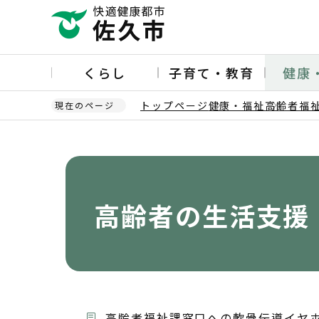
こ
の
ペ
ー
くらし
子育て・教育
健康
ジ
の
トップページ
健康・福祉
高齢者福
現在のページ
先
頭
本
で
文
す
こ
こ
か
高齢者の生活支援
ら
高齢者福祉課窓口への軟骨伝導イヤ