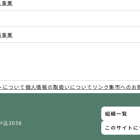
ム事業
備事業
トについて
個人情報の取扱いについて
リンク集
市へのお
組織一覧
中込3056
このサイトに