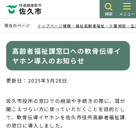
こ
の
検索
メニュー
ペ
ー
現在のページ
トップページ
健康・福祉
高齢者福祉・介護
相談・生
ジ
本
の
文
先
高齢者福祉課窓口への軟骨伝導イ
こ
頭
こ
ヤホン導入のお知らせ
で
か
す
ら
更新日：2025年5月28日
佐久市役所の窓口での相談や手続きの際に、耳が
聞こえづらい方に使っていただくことを目的とし
て、軟骨伝導イヤホンを佐久市役所高齢者福祉課
の窓口に導入しました。