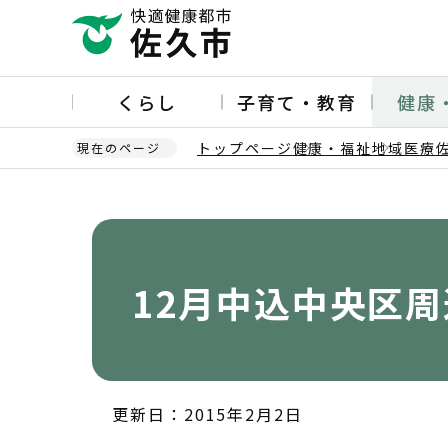
こ
の
ペ
ー
くらし
子育て・教育
健康
ジ
の
トップページ
健康・福祉
地域医療
現在のページ
先
頭
本
で
文
す
こ
こ
か
12月中込中央区周
ら
更新日：2015年2月2日