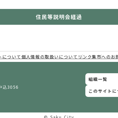
住民等説明会経過
トについて
個人情報の取扱いについて
リンク集
市へのお
組織一覧
中込3056
このサイトに
© Saku City