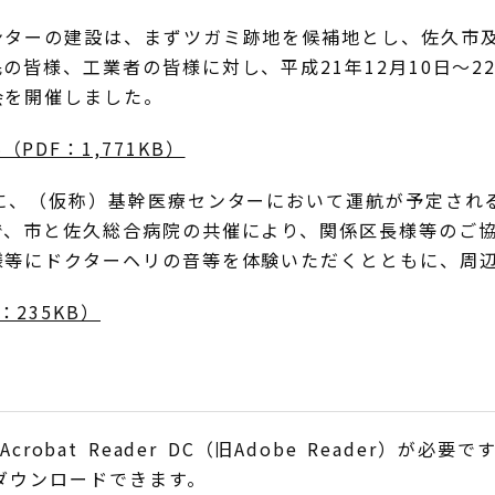
ターの建設は、まずツガミ跡地を候補地とし、佐久市及
の皆様、工業者の皆様に対し、平成21年12月10日～2
会を開催しました。
DF：1,771KB）
に、（仮称）基幹医療センターにおいて運航が予定され
、市と佐久総合病院の共催により、関係区長様等のご協力
様等にドクターヘリの音等を体験いただくとともに、周
235KB）
obat Reader DC（旧Adobe Reader）が必要で
でダウンロードできます。