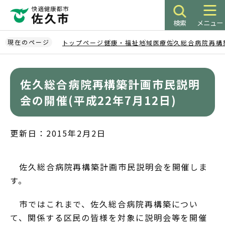
こ
の
検索
メニュー
ペ
ー
現在のページ
トップページ
健康・福祉
地域医療
佐久総合病院再構
ジ
本
の
文
先
佐久総合病院再構築計画市民説明
こ
頭
こ
会の開催(平成22年7月12日)
で
か
す
ら
更新日：2015年2月2日
佐久総合病院再構築計画市民説明会を開催しま
す。
市ではこれまで、佐久総合病院再構築につい
て、関係する区民の皆様を対象に説明会等を開催