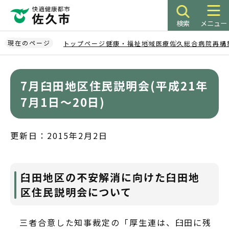
こ
の
検索
メニュー
ペ
ー
現在のページ
トップページ
健康・福祉
地域医療
佐久総合病院再構
ジ
本
の
文
先
7月臼田地区住民説明会(平成21年
こ
頭
こ
7月1日～20日)
で
か
す
ら
更新日：2015年2月2日
臼田地区の不安解消に向けた臼田地
区住民説明会について
三者合意した知事裁定の「厚生連は、臼田に残