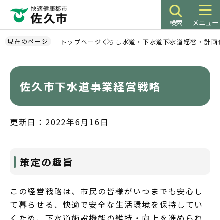
こ
の
検索
メニュー
ペ
ー
現在のページ
トップページ
くらし
水道・下水道
下水道
経営・計画
ジ
本
の
文
先
こ
佐久市下水道事業経営戦略
頭
こ
で
か
す
ら
更新日：2022年6月16日
策定の趣旨
この経営戦略は、市民の皆様がいつまでも安心し
て暮らせる、快適で安全な生活環境を保持してい
くため、下水道施設機能の維持・向上を進められ