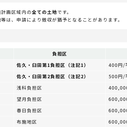
道計画区域内の
全ての土地
です。
地等は、申請により徴収が猶予となることがあります。
負担区
佐久・臼田第1負担区（注記1）
400円
佐久・臼田第2負担区（注記2）
500円
浅科負担区
400,0
望月負担区
600,0
春日負担区
600,0
布施地区
600,0