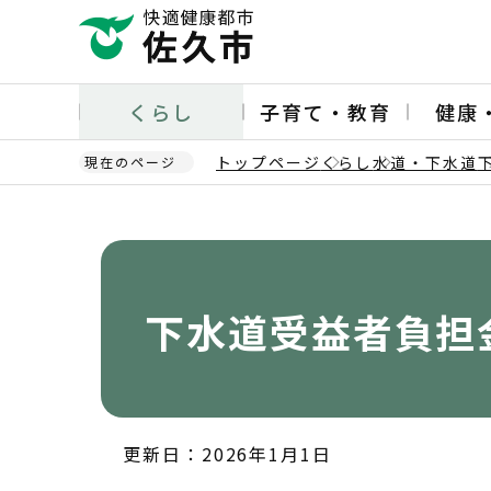
こ
の
ペ
ー
くらし
子育て・教育
健康
ジ
の
トップページ
くらし
水道・下水道
現在のページ
先
頭
本
で
文
す
こ
こ
か
下水道受益者負担
ら
更新日：2026年1月1日