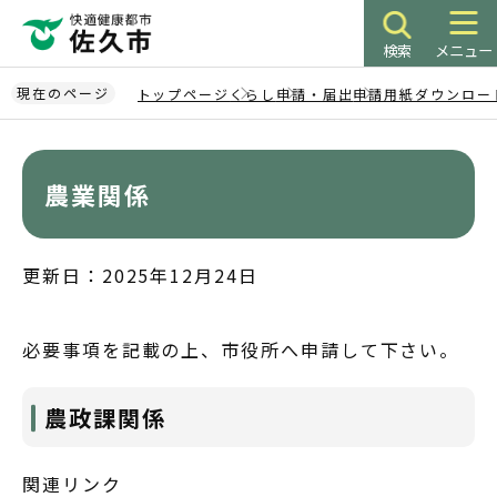
こ
の
検索
メニュー
ペ
ー
現在のページ
トップページ
くらし
申請・届出
申請用紙ダウンロー
ジ
本
の
文
先
こ
農業関係
頭
こ
で
か
す
ら
更新日：2025年12月24日
必要事項を記載の上、市役所へ申請して下さい。
農政課関係
関連リンク