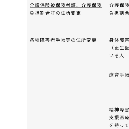
介護保険被保険者証、介護保険
介護保
負担割合証の住所変更
負担割
各種障害者手帳等の住所変更
身体障
（更生
いる人
療育手
精神障
支援医
を持っ