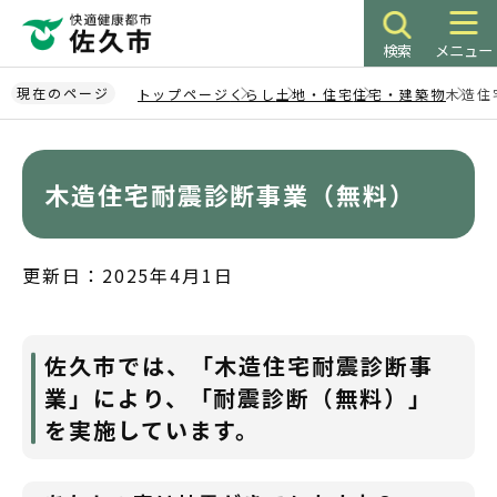
こ
の
検索
メニュー
ペ
ー
現在のページ
トップページ
くらし
土地・住宅
住宅・建築物
木造住
ジ
本
の
文
先
こ
木造住宅耐震診断事業（無料）
頭
こ
で
か
す
ら
更新日：2025年4月1日
佐久市では、「木造住宅耐震診断事
業」により、「耐震診断（無料）」
を実施しています。