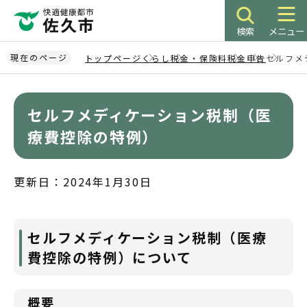
こ
の
検索
メニュー
ペ
ー
現在のページ
トップページ
くらし
税金・保険料
税金
申告
セルフメ
ジ
本
の
文
先
セルフメディケーション税制（医
こ
頭
こ
療費控除の特例）
で
か
す
ら
更新日：2024年1月30日
セルフメディケーション税制（医療
費控除の特例）について
概要