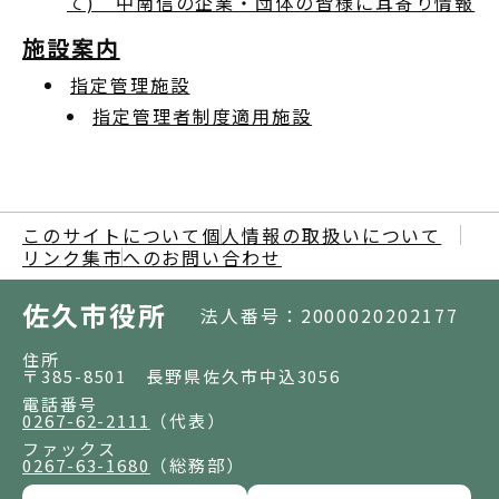
て) 中南信の企業・団体の皆様に耳寄り情報
施設案内
指定管理施設
指定管理者制度適用施設
このサイトについて
個人情報の取扱いについて
リンク集
市へのお問い合わせ
佐久市役所
法人番号：2000020202177
住所
〒385-8501 長野県佐久市中込3056
電話番号
0267-62-2111
（代表）
ファックス
0267-63-1680
（総務部）