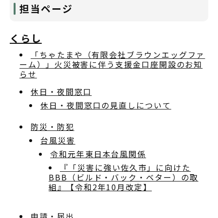
担当ページ
くらし
「ちゃたまや（有限会社ブラウンエッグファ
ーム）」火災被害に伴う支援金口座開設のお知
らせ
休日・夜間窓口
休日・夜間窓口の見直しについて
防災・防犯
台風災害
令和元年東日本台風関係
『「災害に強い佐久市」に向けた
BBB（ビルド・バック・ベター）の取
組』【令和2年10月改定】
申請・届出