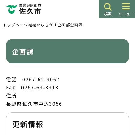
こ
の
検索
メニュー
ペ
ー
トップページ
組織からさがす
企画部
企画課
ジ
本
の
文
先
こ
企画課
頭
こ
で
か
す
ら
電話 0267-62-3067
FAX 0267-63-3313
住所
長野県佐久市中込3056
更新情報