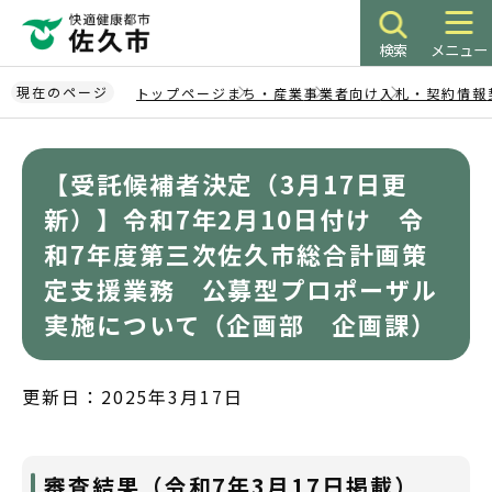
こ
の
検索
メニュー
ペ
ー
現在のページ
トップページ
まち・産業
事業者向け
入札・契約情報
ジ
本
の
文
先
【受託候補者決定（3月17日更
こ
頭
こ
新）】令和7年2月10日付け 令
で
か
和7年度第三次佐久市総合計画策
す
ら
定支援業務 公募型プロポーザル
実施について（企画部 企画課）
更新日：2025年3月17日
審査結果（令和7年3月17日掲載）