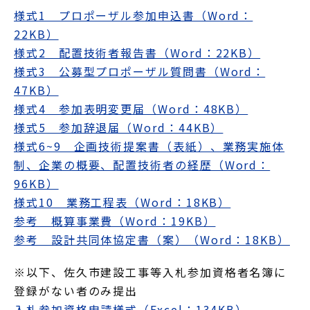
様式1 プロポーザル参加申込書（Word：
22KB）
様式2 配置技術者報告書（Word：22KB）
様式3 公募型プロポーザル質問書（Word：
47KB）
様式4 参加表明変更届（Word：48KB）
様式5 参加辞退届（Word：44KB）
様式6~9 企画技術提案書（表紙）、業務実施体
制、企業の概要、配置技術者の経歴（Word：
96KB）
様式10 業務工程表（Word：18KB）
参考 概算事業費（Word：19KB）
参考 設計共同体協定書（案）（Word：18KB）
※以下、佐久市建設工事等入札参加資格者名簿に
登録がない者のみ提出
入札参加資格申請様式（Excel：134KB）