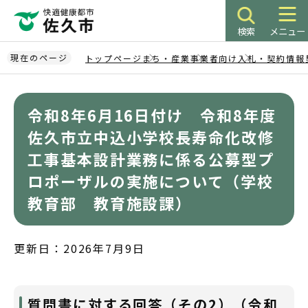
こ
の
検索
メニュー
ペ
ー
現在のページ
トップページ
まち・産業
事業者向け
入札・契約情報
ジ
本
の
文
先
令和8年6月16日付け 令和8年度
こ
頭
こ
佐久市立中込小学校長寿命化改修
で
か
工事基本設計業務に係る公募型プ
す
ら
ロポーザルの実施について（学校
教育部 教育施設課）
更新日：2026年7月9日
質問書に対する回答（その2）（令和