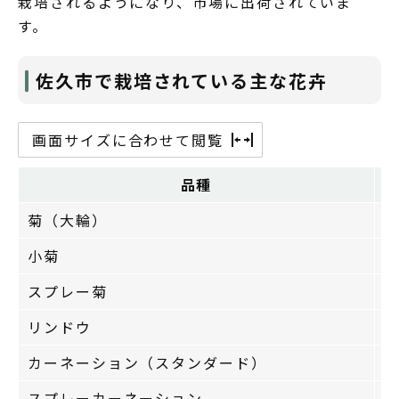
栽培されるようになり、市場に出荷されていま
す。
佐久市で栽培されている主な花卉
画面サイズに合わせて閲覧
品種
菊（大輪）
6
小菊
7
スプレー菊
7
リンドウ
7
カーネーション（スタンダード）
6
スプレーカーネーション
5