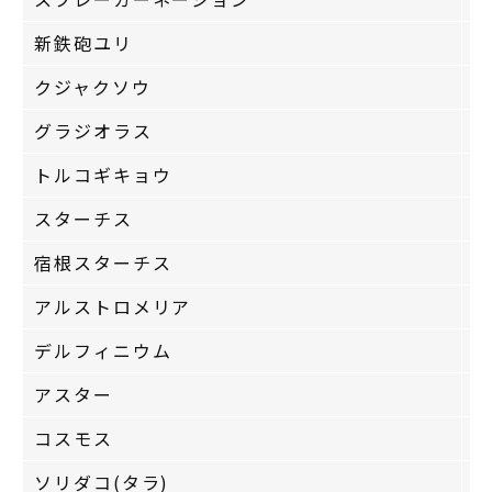
新鉄砲ユリ
7
クジャクソウ
7
グラジオラス
8
トルコギキョウ
7
スターチス
6
宿根スターチス
7
アルストロメリア
9
デルフィニウム
5
アスター
7
コスモス
9
ソリダコ(タラ)
6