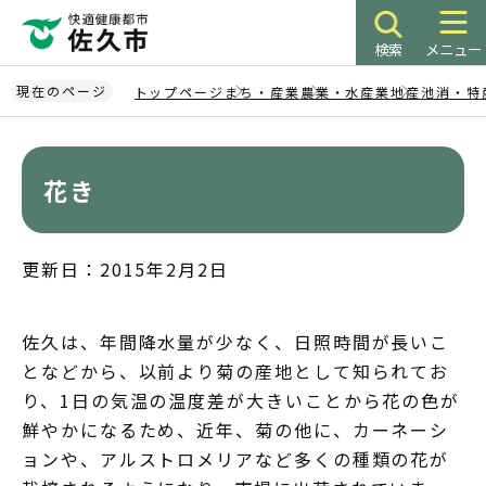
こ
の
検索
メニュー
ペ
ー
現在のページ
トップページ
まち・産業
農業・水産業
地産池消・特
ジ
本
の
文
先
こ
花き
頭
こ
で
か
す
ら
更新日：2015年2月2日
佐久は、年間降水量が少なく、日照時間が長いこ
となどから、以前より菊の産地として知られてお
り、1日の気温の温度差が大きいことから花の色が
鮮やかになるため、近年、菊の他に、カーネーシ
ョンや、アルストロメリアなど多くの種類の花が