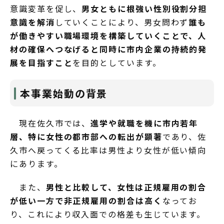
意識変革を促し、
男女ともに根強い性別役割分担
意識を解消
していくことにより、男女問わず
誰も
が働きやすい職場環境を構築していくことで、人
材の確保へつなげると同時に市内企業の持続的発
展を目指すこと
を目的としています。
本事業始動の背景
現在佐久市では、
進学や就職を機に市内若年
層、特に女性の都市部への転出が顕著
であり、佐
久市へ戻ってくる比率は男性より女性が低い傾向
にあります。
また、
男性と比較して、女性は正規雇用の割合
が低い一方で非正規雇用の割合は高く
なってお
り、これにより収入面での格差も生じています。