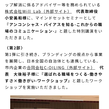
ップ解消に係るアドバイザー等を務められている
株式会社Will Lab（外部サイト）
代表取締役
小安美和様
に、マインドセットセミナーとして
『アンコンシャス・バイアスを知る-これからの職
場のコミュニケーション-』
と題した特別講演をい
ただきました。
〈第2部〉
第1弾に引き続き、ブランディングの視点から事業
を展開し、日本全国の自治体とも連携している、
市内企業の
合同会社C-OILING（外部サイト）
代
表 大後裕子様
に
『選ばれる職場をつくる-働きや
すさ×働きがい-ワークショップ』
と題したワーク
ショップを実施いただきました。