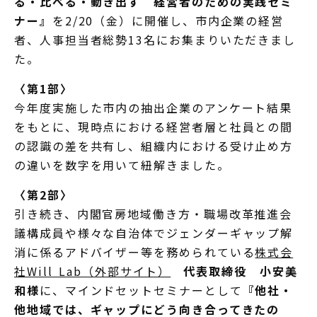
る・比べる・動き出す 経営者のための実践セミ
ナー』
を2/20（金）に開催し、市内企業の経営
者、人事担当者総勢13名にお集まりいただきまし
た。
〈第1部〉
今年度実施した市内の抽出企業のアンケート結果
をもとに、現時点における経営者層と社員との間
の認識の差を共有し、組織内における受け止め方
の違いを数字を用いて紐解きました。
〈第2部〉
引き続き、内閣官房地域働き方・職場改革推進会
議構成員や様々な自治体でジェンダーギャップ解
消に係るアドバイザー等を務められている
株式会
社Will Lab（外部サイト）
代表取締役 小安美
和様
に、マインドセットセミナーとして
『他社・
他地域では、ギャップにどう向き合ってきたの