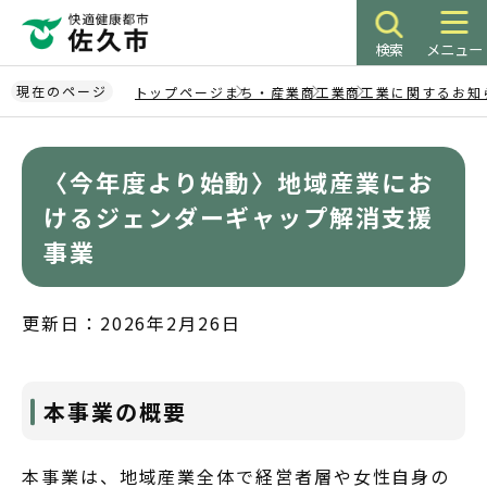
こ
の
検索
メニュー
ペ
ー
現在のページ
トップページ
まち・産業
商工業
商工業に関するお知
ジ
本
の
文
先
〈今年度より始動〉地域産業にお
こ
頭
こ
けるジェンダーギャップ解消支援
で
か
事業
す
ら
更新日：2026年2月26日
本事業の概要
本事業は、地域産業全体で経営者層や女性自身の