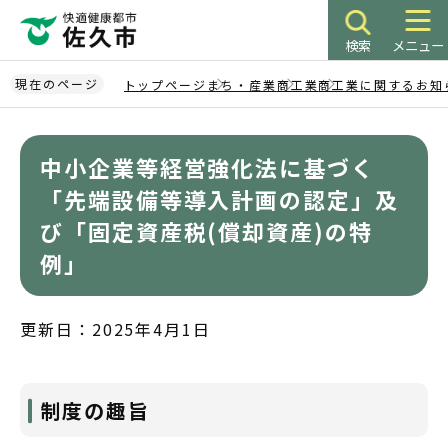
こ
の
検索
メニュー
ペ
ー
現在のページ
トップページ
まち・産業
商工業
商工業に関するお知
ジ
本
の
文
先
中小企業等経営強化法に基づく
こ
頭
こ
「先端設備等導入計画の認定」及
で
か
び「固定資産税(償却資産)の特
す
ら
例」
更新日：2025年4月1日
制度の趣旨