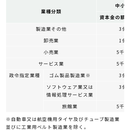
中小
業種分類
資本金の額
製造業その他
3億
卸売業
1億
小売業
5千
サービス業
5千
政令指定業種
ゴム製品製造業※
3億
ソフトウェア業又は
3億
情報処理サービス業
旅館業
5千
※自動車又は航空機用タイヤ及びチューブ製造業
並びに工業用ベルト製造業を除く。