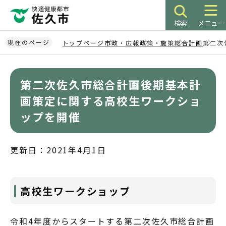
こ
の
検索
メニュー
ペ
ー
現在のページ
トップページ
市政・広報
政策・施策
総合計画
第二次
ジ
本
の
文
先
第二次佐久市総合計画後期基本計
こ
頭
こ
画策定に関する高校生ワークショ
で
か
ップを開催
す
ら
更新日：2021年4月1日
高校生ワークショップ
令和4年度からスタートする第二次佐久市総合計画