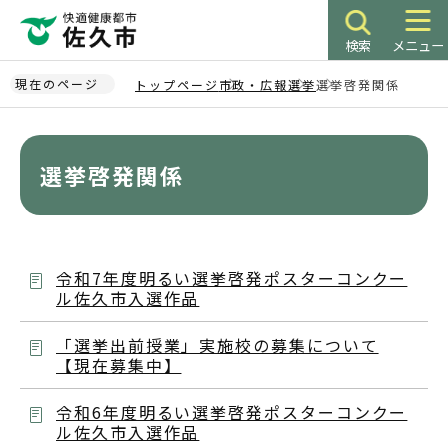
こ
の
検索
メニュー
ペ
ー
現在のページ
トップページ
市政・広報
選挙
選挙啓発関係
ジ
本
の
文
先
こ
選挙啓発関係
頭
こ
で
か
す
ら
令和7年度明るい選挙啓発ポスターコンクー
ル佐久市入選作品
「選挙出前授業」実施校の募集について
【現在募集中】
令和6年度明るい選挙啓発ポスターコンクー
ル佐久市入選作品