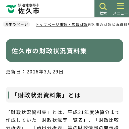
こ
の
検索
メニュー
ペ
ー
現在のページ
トップページ
市政・広報
財政
佐久市の財政状況資料
ジ
本
の
文
先
こ
佐久市の財政状況資料集
頭
こ
で
か
す
ら
更新日：2026年3月29日
「財政状況資料集」とは
「財政状況資料集」とは、平成21年度決算分まで
作成していた「財政状況等一覧表」、「財政比較
分析表」、「歳出分析表」等の財政情報の開示様