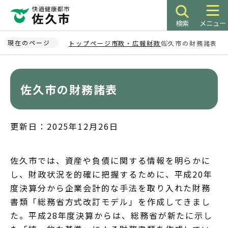
こ
の
検索
メニュー
ペ
ー
現在のページ
トップページ
市政・広報
財政
佐久市の財務諸表
ジ
本
の
文
先
こ
佐久市の財務諸表
頭
こ
で
か
す
ら
更新日：2025年12月26日
佐久市では、資産や負債に関する情報を明らかに
し、財政状況を的確に把握するために、平成20年
度決算分から企業会計的な手法を取り入れた財務
書類「総務省方式改訂モデル」を作成してきまし
た。平成28年度決算からは、総務省が新たに示し