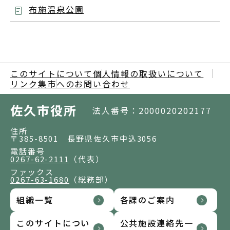
布施温泉公園
このサイトについて
個人情報の取扱いについて
リンク集
市へのお問い合わせ
佐久市役所
法人番号：2000020202177
住所
〒385-8501 長野県佐久市中込3056
電話番号
0267-62-2111
（代表）
ファックス
0267-63-1680
（総務部）
組織一覧
各課のご案内
このサイトについ
公共施設連絡先一