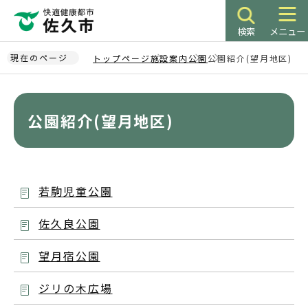
こ
の
検索
メニュー
ペ
ー
現在のページ
トップページ
施設案内
公園
公園紹介(望月地区)
ジ
本
の
文
先
こ
公園紹介(望月地区)
頭
こ
で
か
す
ら
若駒児童公園
佐久良公園
望月宿公園
ジリの木広場