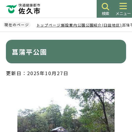
こ
の
検索
メニュー
ペ
ー
現在のページ
トップページ
施設案内
公園
公園紹介(臼田地区)
菖蒲
ジ
本
の
文
先
こ
菖蒲平公園
頭
こ
で
か
す
ら
更新日：2025年10月27日