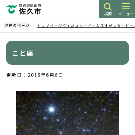
こ
の
検索
メニュー
ペ
ー
現在のページ
トップページ
うすだスタードーム
うすだスタードー
ジ
本
の
文
先
こ
こと座
頭
こ
で
か
す
ら
更新日：2015年6月6日