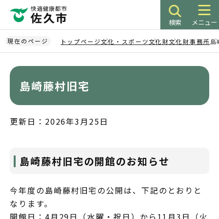
こ
の
検索
メニュー
ペ
ー
現在のページ
トップページ
文化・スポーツ
文化財
文化財事務所
島
ジ
本
の
文
先
こ
島崎藤村旧宅
頭
こ
で
か
す
ら
更新日：2026年3月25日
島崎藤村旧宅の開館のお知らせ
今年度の島崎藤村旧宅の公開は、下記のとおりと
なります。
開館日：4月29日（水曜・祝日）から11月3日（火