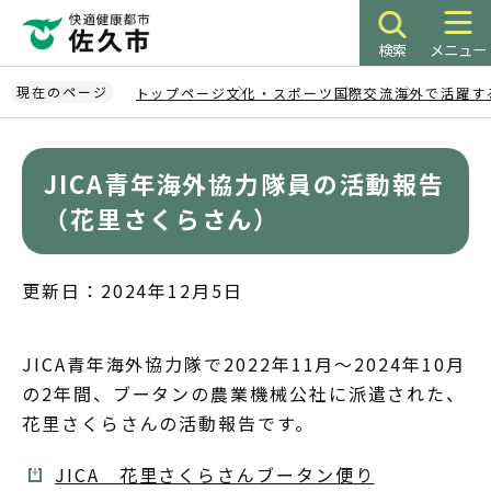
こ
の
検索
メニュー
ペ
ー
現在のページ
トップページ
文化・スポーツ
国際交流
海外で活躍す
ジ
本
の
文
先
JICA青年海外協力隊員の活動報告
こ
頭
こ
（花里さくらさん）
で
か
す
ら
更新日：2024年12月5日
JICA青年海外協力隊で2022年11月～2024年10月
の2年間、ブータンの農業機械公社に派遣された、
花里さくらさんの活動報告です。
JICA 花里さくらさんブータン便り