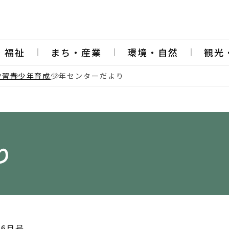
・福祉
まち・産業
環境・自然
観光
学習
青少年育成
少年センターだより
り
6月号