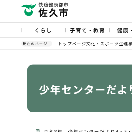
こ
の
ペ
ー
くらし
子育て・教育
健康
ジ
の
トップページ
文化・スポーツ
生涯
現在のページ
先
頭
本
で
文
す
こ
こ
か
少年センターだよ
ら
令和8年 少年センターだより4・5・