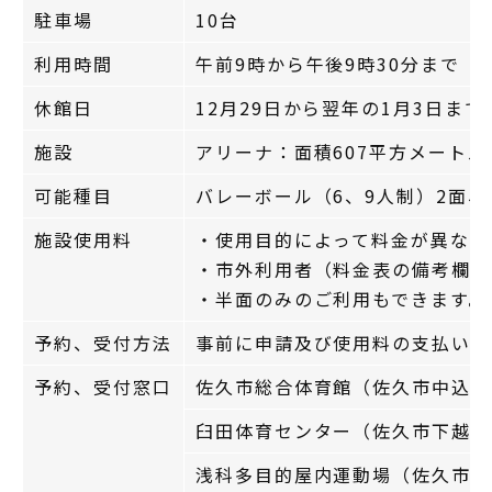
駐車場
10台
利用時間
午前9時から午後9時30分まで
休館日
12月29日から翌年の1月3日まで
施設
アリーナ：面積607平方メートル（
可能種目
バレーボール（6、9人制）2面
施設使用料
・使用目的によって料金が異なり
・市外利用者（料金表の備考欄参
・半面のみのご利用もできます。
予約、受付方法
事前に申請及び使用料の支払いが
予約、受付窓口
佐久市総合体育館（佐久市中込2939
臼田体育センター（佐久市下越284）
浅科多目的屋内運動場（佐久市塩名田1