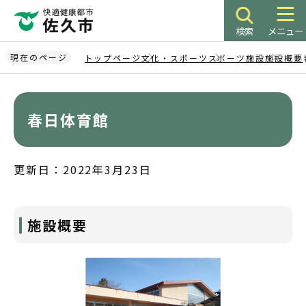
こ
の
検索
メニュー
ペ
ー
現在のページ
トップページ
文化・スポーツ
スポーツ施設
施設概要
ジ
本
の
文
先
こ
春日体育館
頭
こ
で
か
す
ら
更新日：2022年3月23日
施設概要