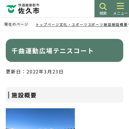
こ
の
検索
メニュー
ペ
ー
現在のページ
トップページ
文化・スポーツ
スポーツ施設
施設概要
ジ
本
の
文
先
こ
千曲運動広場テニスコート
頭
こ
で
か
す
ら
更新日：2022年3月23日
施設概要