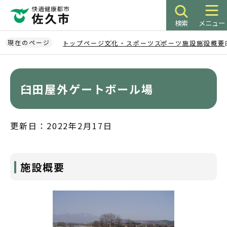
こ
の
検索
メニュー
ペ
ー
現在のページ
トップページ
文化・スポーツ
スポーツ施設
施設概要
ジ
本
の
文
先
こ
臼田屋外ゲートボール場
頭
こ
で
か
す
ら
更新日：2022年2月17日
施設概要