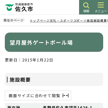
こ
の
検索
メニュー
ペ
ー
現在のページ
トップページ
文化・スポーツ
スポーツ施設
施設概要
ジ
本
の
文
先
こ
望月屋外ゲートボール場
頭
こ
で
か
す
ら
更新日：2015年1月22日
施設概要
画面サイズに合わせて閲覧
所在地
長野県佐久市望月1626-1