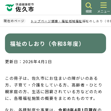
こ
の
検索
メニュー
ペ
ー
現在のページ
トップページ
健康・福祉
地域福祉
福祉のしおり（令
ジ
本
の
文
先
こ
福祉のしおり（令和8年度）
頭
こ
で
か
す
ら
更新日：2026年4月1日
この冊子は、佐久市にお住まいの障がいのある
方、子育て・介護をしている方、高齢者・ひとり
親家庭の方、生活に困窮されている方などのため
に、各種福祉施策の概要をまとめたものです。
なお、各種制度や事業は、
令和8年4月1日現在
の