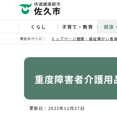
こ
の
ペ
ー
くらし
子育て・教育
健康
ジ
の
トップページ
健康・福祉
障がい者
現在のページ
先
頭
本
で
文
す
こ
こ
か
重度障害者介護用
ら
更新日：2023年12月27日