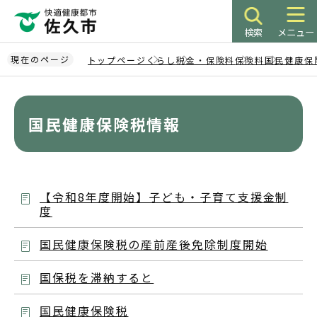
こ
の
検索
メニュー
ペ
ー
現在のページ
トップページ
くらし
税金・保険料
保険料
国民健康保
ジ
本
の
文
先
こ
国民健康保険税情報
頭
こ
で
か
す
ら
【令和8年度開始】子ども・子育て支援金制
度
国民健康保険税の産前産後免除制度開始
国保税を滞納すると
国民健康保険税