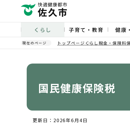
こ
の
ペ
ー
くらし
子育て・教育
健康
ジ
の
トップページ
くらし
税金・保険料
現在のページ
先
頭
本
で
文
す
こ
こ
か
国民健康保険税
ら
更新日：2026年6月4日