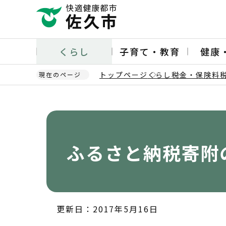
こ
の
ペ
ー
くらし
子育て・教育
健康
ジ
の
トップページ
くらし
税金・保険料
現在のページ
先
頭
本
で
文
す
こ
こ
か
ふるさと納税寄附
ら
更新日：2017年5月16日