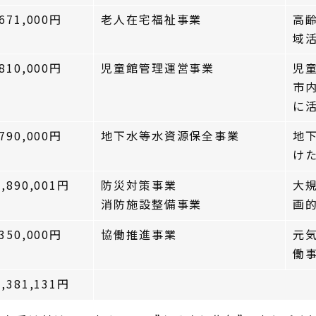
,671,000円
老人在宅福祉事業
高
域
,810,000円
児童館管理運営事業
児
市
に
,790,000円
地下水等水資源保全事業
地
け
7,890,001円
防災対策事業
大
消防施設整備事業
画
,350,000円
協働推進事業
元
働
6,381,131円