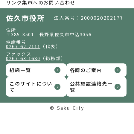
リンク集
市へのお問い合わせ
佐久市役所
法人番号：2000020202177
住所
〒385-8501 長野県佐久市中込3056
電話番号
0267-62-2111
（代表）
ファックス
0267-63-1680
（総務部）
組織一覧
各課のご案内
このサイトについ
公共施設連絡先一
て
覧
© Saku City