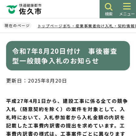
こ
の
検索
メニュー
ペ
ー
現在のページ
トップページ
まち・産業
事業者向け
入札・契約情報
ジ
本
の
文
先
令和7年8月20日付け 事後審査
こ
頭
こ
型一般競争入札のお知らせ
で
か
す
ら
更新日：2025年8月20日
平成27年4月1日から、建設工事に係る全ての競争
入札（随意契約を除く）の案件を対象として、入
札時において、入札参加者から入札金額の内訳を
記載した工事費内訳書の提出を求めています。工
事費内訳書の様式は、工事案件ごとに異なります