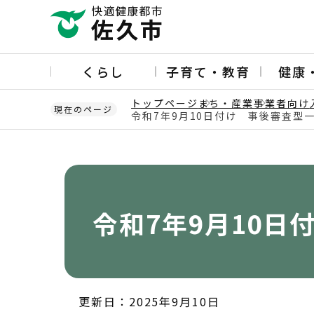
こ
の
ペ
ー
くらし
子育て・教育
健康
ジ
の
トップページ
まち・産業
事業者向け
先
現在のページ
令和7年9月10日付け 事後審査型
頭
本
で
文
す
こ
こ
か
令和7年9月10
ら
更新日：2025年9月10日