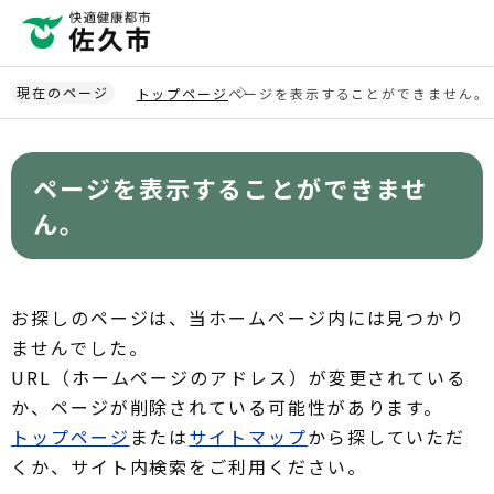
こ
の
ペ
ー
現在のページ
トップページ
ページを表示することができません。
ジ
本
の
文
先
ページを表示することができませ
こ
頭
こ
ん。
で
か
す
ら
お探しのページは、当ホームページ内には見つかり
ませんでした。
URL（ホームページのアドレス）が変更されている
か、ページが削除されている可能性があります。
トップページ
または
サイトマップ
から探していただ
くか、サイト内検索をご利用ください。