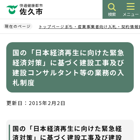
こ
の
検索
メニュー
ペ
ー
現在のページ
トップページ
まち・産業
事業者向け
入札・契約情報
ジ
本
の
文
先
国の「日本経済再生に向けた緊急
こ
頭
こ
経済対策」に基づく建設工事及び
で
か
建設コンサルタント等の業務の入
す
ら
札制度
更新日：2015年2月2日
国の「日本経済再生に向けた緊急経
済対策」に基づく建設工事及び建設