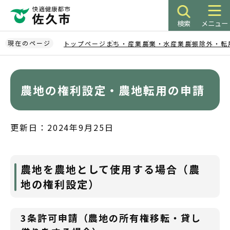
こ
の
検索
メニュー
ペ
ー
現在のページ
トップページ
まち・産業
農業・水産業
農振除外・転
ジ
本
の
文
先
こ
農地の権利設定・農地転用の申請
頭
こ
で
か
す
ら
更新日：2024年9月25日
農地を農地として使用する場合（農
地の権利設定）
3条許可申請（農地の所有権移転・貸し