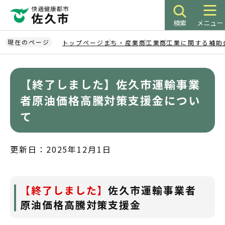
こ
の
検索
メニュー
ペ
ー
現在のページ
トップページ
まち・産業
商工業
商工業に関する補助
ジ
本
の
文
先
【終了しました】佐久市運輸事業
こ
頭
こ
者原油価格高騰対策支援金につい
で
か
て
す
ら
更新日：2025年12月1日
【終了しました】
佐久市運輸事業者
原油価格高騰対策支援金