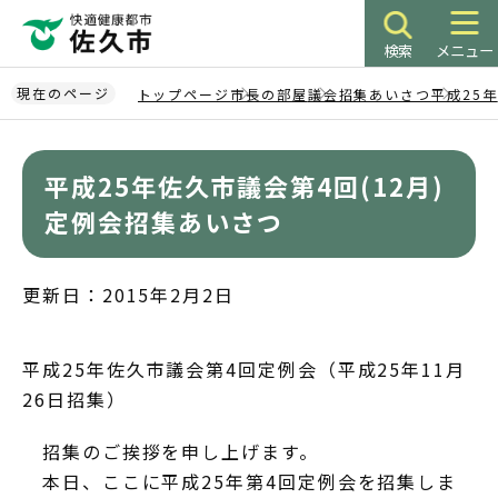
こ
の
検索
メニュー
ペ
ー
現在のページ
トップページ
市長の部屋
議会招集あいさつ
平成25年
ジ
本
の
文
先
平成25年佐久市議会第4回(12月)
こ
頭
こ
定例会招集あいさつ
で
か
す
ら
更新日：2015年2月2日
平成25年佐久市議会第4回定例会（平成25年11月
26日招集）
招集のご挨拶を申し上げます。
本日、ここに平成25年第4回定例会を招集しま