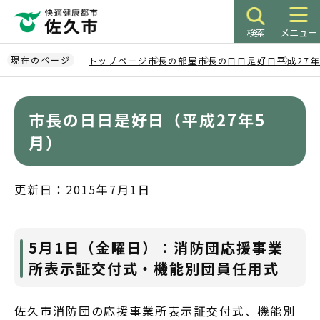
こ
の
検索
メニュー
ペ
ー
現在のページ
トップページ
市長の部屋
市長の日日是好日
平成27
ジ
本
の
文
先
市長の日日是好日（平成27年5
こ
頭
こ
月）
で
か
す
ら
更新日：2015年7月1日
5月1日（金曜日）：消防団応援事業
所表示証交付式・機能別団員任用式
佐久市消防団の応援事業所表示証交付式、機能別