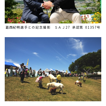
葛西紀明選手との記念撮影 ＳＡＪ27 承認第 01357号